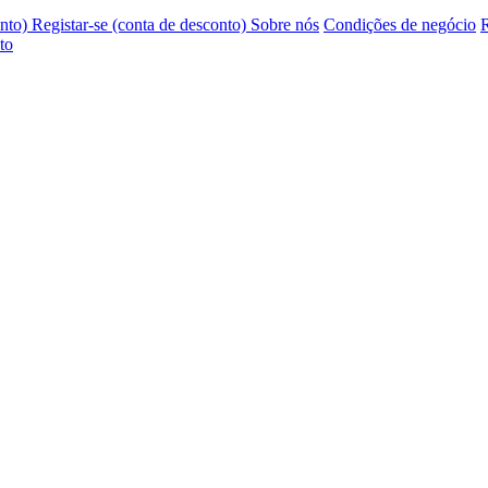
onto)
Registar-se (conta de desconto)
Sobre nós
Condições de negócio
R
to