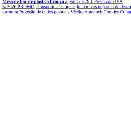
Mesa de bar de plástico branca
a partir de
79
€
Preço com IVA
© 2026 PROMO
Transporte e estoques
Iniciar sessão (conta de desc
estrutura
Proteção de dados pessoais
Všetko o stanoch
Cookies
Conta