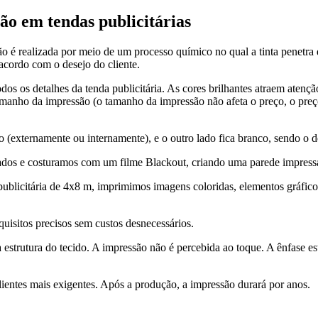
ão em tendas publicitárias
o é realizada por meio de um processo químico no qual a tinta penetra d
 acordo com o desejo do cliente.
dos os detalhes da tenda publicitária. As cores brilhantes atraem aten
nho da impressão (o tamanho da impressão não afeta o preço, o preç
 (externamente ou internamente), e o outro lado fica branco, sendo o des
lados e costuramos com um filme Blackout, criando uma parede impress
licitária de 4x8 m, imprimimos imagens coloridas, elementos gráficos 
uisitos precisos sem custos desnecessários.
trutura do tecido. A impressão não é percebida ao toque. A ênfase está
clientes mais exigentes. Após a produção, a impressão durará por anos.