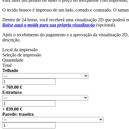
Para fazer um pedido ou saber o preço do teto/parede com impressão, 
O tecido branco é impresso de um lado, cortado e costurado. O taman
Dentro de 24 horas, você receberá uma visualização 2D que poderá e
Baixe aqui o molde para sua própria visualização
(opcional).
Após o recebimento do pagamento e a aprovação da visualização 2D, a 
descrição.
Local da impressão
Seleção de impressão
Quantidade
Total
Telhado
+
769.00
€
Estrutura
+
839.00
€
Parede: traseira