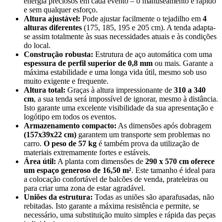
energia preciosos em cada evento – o manuseamento é rápido
e sem qualquer esforço.
Altura ajustável:
Pode ajustar facilmente o tejadilho em
4
alturas diferentes
(175, 185, 195 e 205 cm). A tenda adapta-
se assim totalmente às suas necessidades atuais e às condições
do local.
Construção robusta:
Estrutura de aço automática com uma
espessura de perfil superior de 0,8 mm
ou mais. Garante a
máxima estabilidade e uma longa vida útil, mesmo sob uso
muito exigente e frequente.
Altura total:
Graças à altura impressionante de
310 a 340
cm
, a sua tenda será impossível de ignorar, mesmo à distância.
Isto garante uma excelente visibilidade da sua apresentação e
logótipo em todos os eventos.
Armazenamento compacto:
As dimensões após dobragem
(157x39x22 cm)
garantem um transporte sem problemas no
carro.
O peso de 57 kg
é também prova da utilização de
materiais extremamente fortes e estáveis.
Área útil:
A planta com dimensões de
290 x 570 cm oferece
um espaço generoso de 16,50 m²
. Este tamanho é ideal para
a colocação confortável de balcões de venda, prateleiras ou
para criar uma zona de estar agradável.
Uniões da estrutura:
Todas as uniões são aparafusadas, não
rebitadas. Isto garante a máxima resistência e permite, se
necessário, uma substituição muito simples e rápida das peças