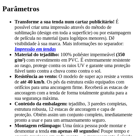
Parâmetros
Transforme a sua tenda num cartaz publicitário!
É
possível criar uma impressão através do método de
sublimação (design em toda a superfície) ou por estampagem
de película no material (para logótipos menores). Dê
visibilidade à sua marca. Mais informações no separador:
Impressão em tendas
Material do tejadilho:
100% poliéster impermeável
(350
g/m²)
com revestimento em PVC. É extremamente resistente
ao rasgo, protege contra os raios UV e garante uma proteção
fiável tanto contra a chuva como contra o sol.
Resistência ao vento:
O modelo de super aço resiste a ventos
de
até 40 km/h
. Os pés da estrutura estão equipados com
orifícios para uma ancoragem firme. Receberá as estacas de
ancoragem com a tenda de forma totalmente gratuita para a
sua segurança máxima.
Conteúdo da embalagem:
tejadilho, 3 paredes completas,
estrutura robusta, 12 estacas de ancoragem e capa de
proteção. Obtém assim um conjunto completo, imediatamente
pronto a usar e para um armazenamento seguro.
Montagem relâmpago:
Uma única pessoa pode montar e
desmontar a tenda
em apenas 40 segundos!
Poupe tempo e