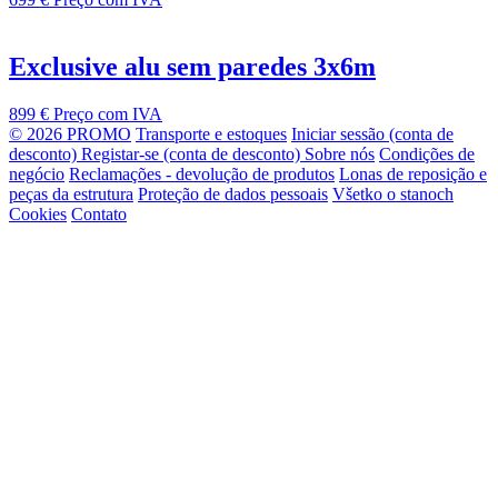
Exclusive alu sem paredes 3x6m
899 €
Preço com IVA
© 2026 PROMO
Transporte e estoques
Iniciar sessão (conta de
desconto)
Registar-se (conta de desconto)
Sobre nós
Condições de
negócio
Reclamações - devolução de produtos
Lonas de reposição e
peças da estrutura
Proteção de dados pessoais
Všetko o stanoch
Cookies
Contato