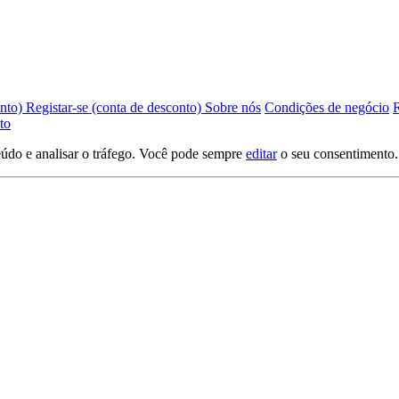
onto)
Registar-se (conta de desconto)
Sobre nós
Condições de negócio
R
to
údo e analisar o tráfego. Você pode sempre
editar
o seu consentimento.