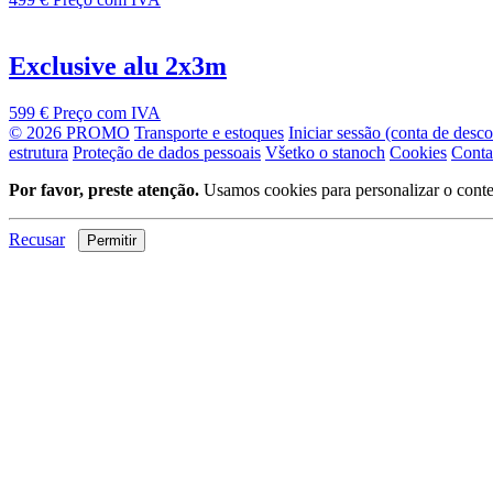
Exclusive alu 2x3m
599 €
Preço com IVA
© 2026 PROMO
Transporte e estoques
Iniciar sessão (conta de desc
estrutura
Proteção de dados pessoais
Všetko o stanoch
Cookies
Conta
Por favor, preste atenção.
Usamos cookies para personalizar o conte
Recusar
Permitir